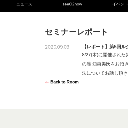
ニュース
seeO2now
イベン
セミナーレポート
2020.09.03
【レポート】第5回ル
8/27(木)に開催
の瀧 知惠美氏をお招
法についてお話し頂き
Back to Room