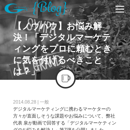
【ノウハウ】お悩み解
決！「デジタルマーケテ
ィングをプロに頼むとき
に気を付けるべきこと
は？」
2014.08.28
|
一般
デジタルマーケティングに携わるマーケターの
方々が直面しそうな課題やお悩みについて、弊社
代表 泉が動画で回答する「デジタルマーケティン
グのお悩みを解決！」第7弾を公開しました。