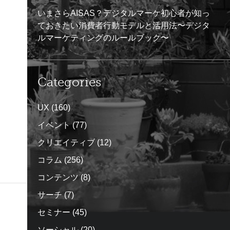
いまさらAISAS？デジタルマーケ初心者が知っ
ておきたい消費者行動モデルと活用法〜デジタ
ルマーケティングのルールブック〜
Categories
UX
(160)
イベント
(77)
クリエイティブ
(12)
コラム
(256)
コンテンツ
(8)
サーチ
(7)
セミナー
(45)
ソーシャル
(20)