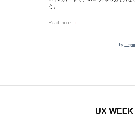
う。
Read more
by
Legra
UX WEE