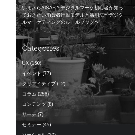
いまさらAISAS？デジタルマーケ初心者が知っ
ておきたい消費者行動モデルと活用法〜デジタ
ルマーケティングのルールブック〜
Categories
UX
(160)
イベント
(77)
クリエイティブ
(12)
コラム
(256)
コンテンツ
(8)
サーチ
(7)
セミナー
(45)
ソーシャル
(20)