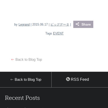
Share
by
Legrand
| 2015.06.17 |
ビッグデータ
|
Tags
EVENT
Back to Blog Top
Back to Blog Top
RSS Feed
Recent Posts