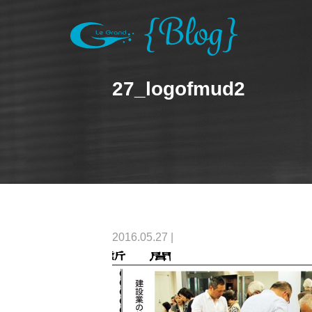
27_logofmud2
2016.05.27
|