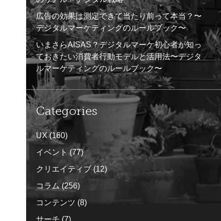
広告の効果は測定できて当たり前って本当？〜
デジタルマーケティングのルールブック〜
いまさらAISAS？デジタルマーケ初心者が知っ
ておきたい消費者行動モデルと活用法〜デジタ
ルマーケティングのルールブック〜
Categories
UX
(160)
イベント
(77)
クリエイティブ
(12)
コラム
(256)
コンテンツ
(8)
サーチ
(7)