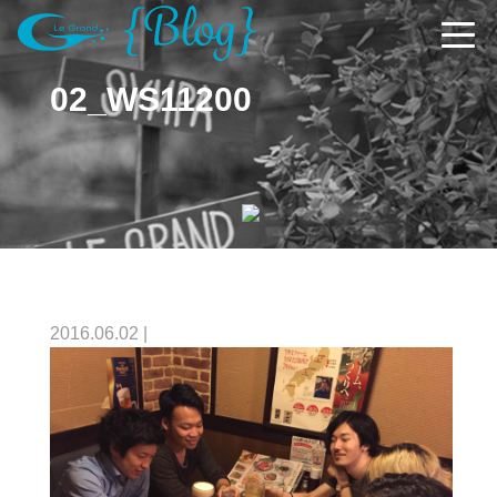
02_WS11200
2016.06.02
|