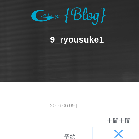
9_ryousuke1
2016.06.09
|