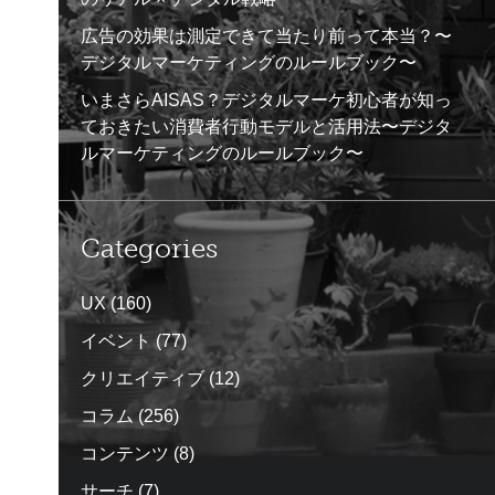
広告の効果は測定できて当たり前って本当？〜
デジタルマーケティングのルールブック〜
いまさらAISAS？デジタルマーケ初心者が知っ
ておきたい消費者行動モデルと活用法〜デジタ
ルマーケティングのルールブック〜
Categories
UX
(160)
イベント
(77)
クリエイティブ
(12)
コラム
(256)
コンテンツ
(8)
サーチ
(7)