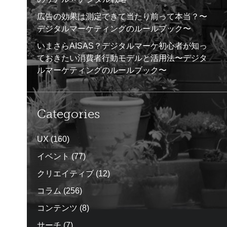
広告の効果は測定できて当たり前って本当？〜
デジタルマーケティングのルールブック〜
いまさらAISAS？デジタルマーケ初心者が知っ
ておきたい消費者行動モデルと活用法〜デジタ
ルマーケティングのルールブック〜
Categories
UX
(160)
イベント
(77)
クリエイティブ
(12)
コラム
(256)
コンテンツ
(8)
サーチ
(7)