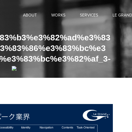
ABOUT
WORKS
SERVICES
LE GRAN
83%b3%e3%82%ad%e3%83
3%83%86%e3%83%bc%e3
%e3%83%bc%e3%82%af_3-