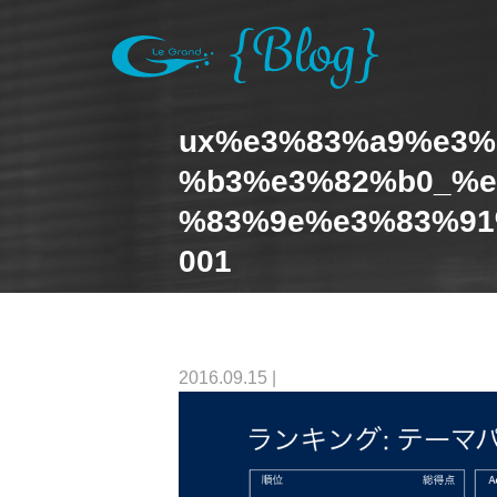
ux%e3%83%a9%e3%
%b3%e3%82%b0_%e
%83%9e%e3%83%91
001
2016.09.15
|