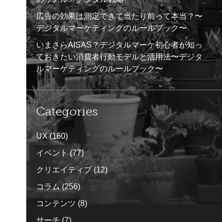
広告の効果は測定できて当たり前って本当？〜
デジタルマーケティングのルールブック〜
いまさらAISAS？デジタルマーケ初心者が知っ
ておきたい消費者行動モデルと活用法〜デジタ
ルマーケティングのルールブック〜
Categories
UX
(160)
イベント
(77)
クリエイティブ
(12)
コラム
(256)
コンテンツ
(8)
サーチ
(7)