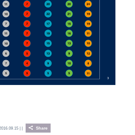
Share
2016.09.15 |
|