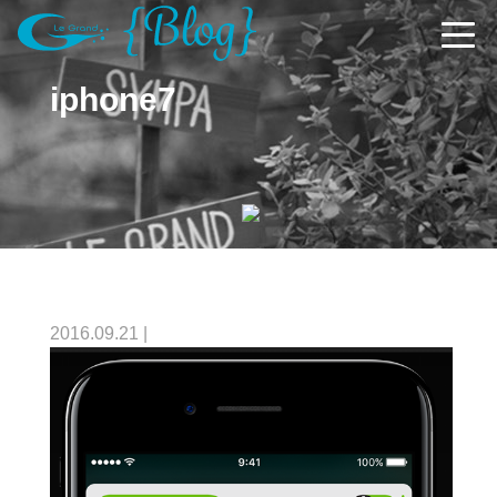
iphone7
2016.09.21
|