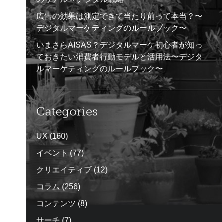
広告の効果は測定できて当たり前って本当？〜
デジタルマーケティングのルールブック〜
いまさらAISAS？デジタルマーケ初心者が知っ
ておきたい消費者行動モデルと活用法〜デジタ
ルマーケティングのルールブック〜
Categories
UX
(160)
イベント
(77)
クリエイティブ
(12)
コラム
(256)
コンテンツ
(8)
サーチ
(7)