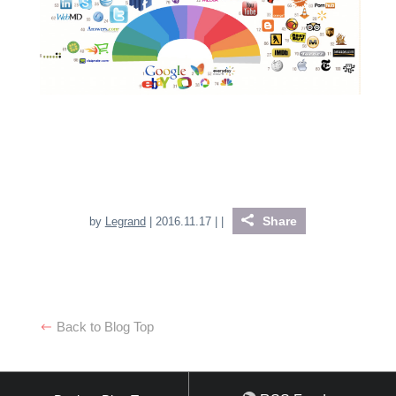
Share
by
Legrand
| 2016.11.17 |
|
Back to Blog Top