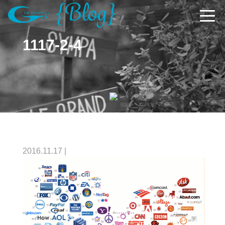
1117-2-4
2016.11.17
|