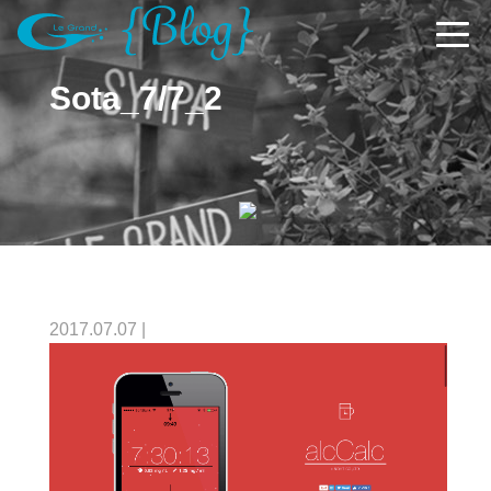
Sota_7/7_2
2017.07.07
|