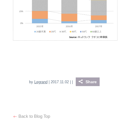
Share
by
Legrand
| 2017.11.02 |
|
Back to Blog Top