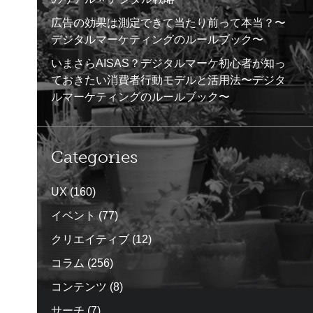
広告の効果は測定できて当たり前って本当？〜
デジタルマーケティングのルールブック〜
いまさらAISAS？デジタルマーケ初心者が知っ
ておきたい消費者行動モデルと活用法〜デジタ
ルマーケティングのルールブック〜
Categories
UX
(160)
イベント
(77)
クリエイティブ
(12)
コラム
(256)
コンテンツ
(8)
サーチ
(7)