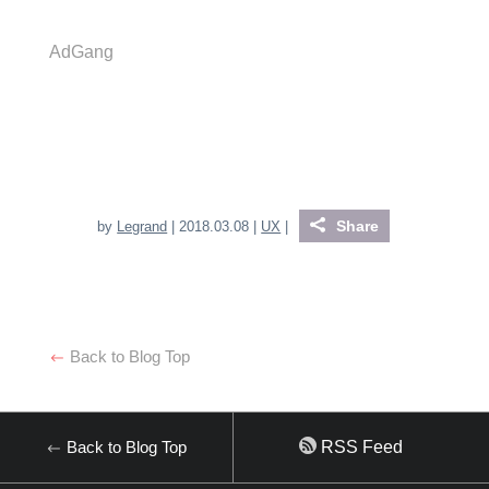
AdGang
Share
by
Legrand
| 2018.03.08 |
UX
|
Back to Blog Top
Back to Blog Top
RSS Feed