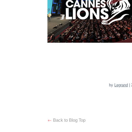
by
Legrand
| 
Back to Blog Top