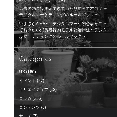
広告の効果は測定できて当たり前って本当？〜
デジタルマーケティングのルールブック〜
いまさらAISAS？デジタルマーケ初心者が知っ
ておきたい消費者行動モデルと活用法〜デジタ
ルマーケティングのルールブック〜
Categories
UX
(160)
イベント
(77)
クリエイティブ
(12)
コラム
(256)
コンテンツ
(8)
サーチ
(7)