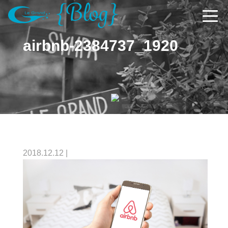
airbnb-2384737_1920
2018.12.12
|