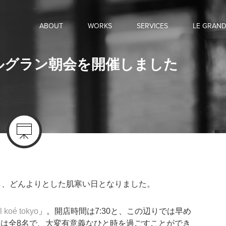
ABOUT
WORKS
SERVICES
LE GRAN
 ルグラン朝会を開催しました
し、どんよりとした肌寒い日となりました。
l koé tokyo
」。開店時間は7:30と、この辺りでは早め
は全8名で、大変有意義なひと時を過ごすことができ