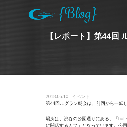
【レポート】第44回
2018.05.10
|
イベント
第44回ルグラン朝会は、前回から一転
場所は、渋谷の公園通りにある、「
hote
に開店するカフェとなっています。今回