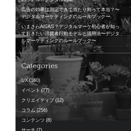
広告の効果は測定できて当たり前って本当？〜
デジタルマーケティングのルールブック〜
いまさらAISAS？デジタルマーケ初心者が知っ
ておきたい消費者行動モデルと活用法〜デジタ
ルマーケティングのルールブック〜
Categories
UX
(160)
イベント
(77)
クリエイティブ
(12)
コラム
(256)
コンテンツ
(8)
サーチ
(7)