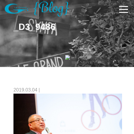
_D3_9486
2019.03.04
|