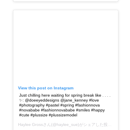
View this post on Instagram
Just chilling here waiting for spring break like . . . .
✨: @doeeyeddesigns @jane_kenney #love
#photography #pastel #spring #fashionnova
#novababe #fashionnovababe #smiles #happy
#cute #plussize #plussizemodel
Haylee Gross
さん(@haylee_sue)がシェアした投稿 –
2019