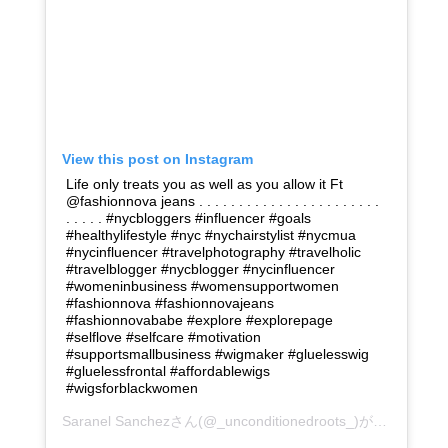
View this post on Instagram
Life only treats you as well as you allow it Ft
@fashionnova jeans . . . . . . . . . . . . . . . . . . . . . . .
. . . . . #nycbloggers #influencer #goals
#healthylifestyle #nyc #nychairstylist #nycmua
#nycinfluencer #travelphotography #travelholic
#travelblogger #nycblogger #nycinfluencer
#womeninbusiness #womensupportwomen
#fashionnova #fashionnovajeans
#fashionnovababe #explore #explorepage
#selflove #selfcare #motivation
#supportsmallbusiness #wigmaker #gluelesswig
#gluelessfrontal #affordablewigs
#wigsforblackwomen
Saranel Sanchez
さん(@_unconditionedroots_)がシェアした投稿 –