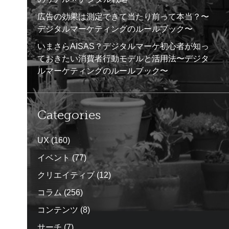
広告の効果は測定できて当たり前って本当？〜
デジタルマーケティングのルールブック〜
いまさらAISAS？デジタルマーケ初心者が知っ
ておきたい消費者行動モデルと活用法〜デジタ
ルマーケティングのルールブック〜
Categories
UX
(160)
イベント
(77)
クリエイティブ
(12)
コラム
(256)
コンテンツ
(8)
サーチ
(7)