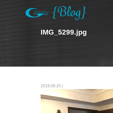
IMG_5299.jpg
2019.08.20
|