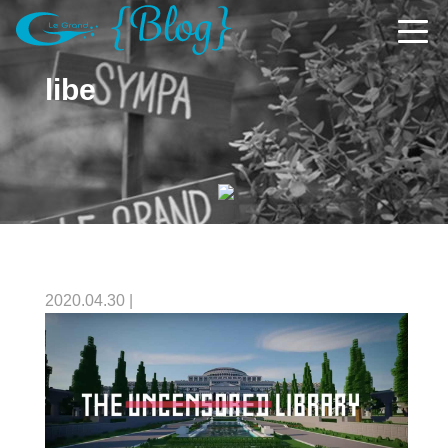
libe
2020.04.30
|