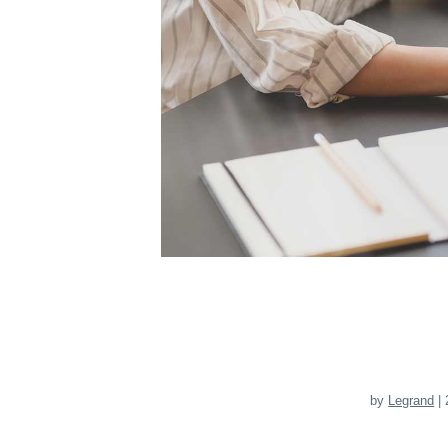
by
Legrand
| 