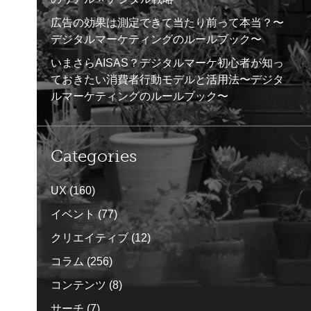
広告の効果は測定できて当たり前って本当？〜
デジタルマーケティングのルールブック〜
いまさらAISAS？デジタルマーケ初心者が知っ
ておきたい消費者行動モデルと活用法〜デジタ
ルマーケティングのルールブック〜
Categories
UX
(160)
イベント
(77)
クリエイティブ
(12)
コラム
(256)
コンテンツ
(8)
サーチ
(7)