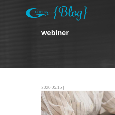
webiner
2020.05.15
|