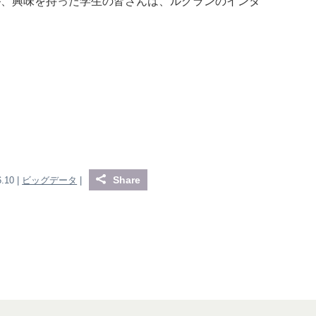
が、興味を持った学生の皆さんは、ルグランのインタ
Share
6.10 |
ビッグデータ
|