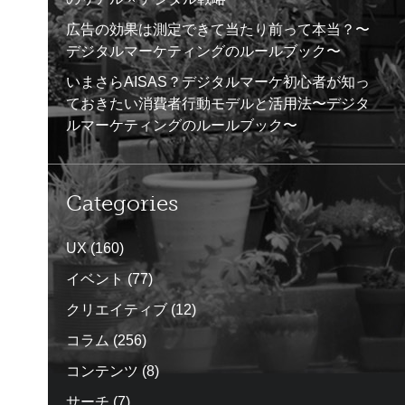
広告の効果は測定できて当たり前って本当？〜
デジタルマーケティングのルールブック〜
いまさらAISAS？デジタルマーケ初心者が知っ
ておきたい消費者行動モデルと活用法〜デジタ
ルマーケティングのルールブック〜
Categories
UX
(160)
イベント
(77)
クリエイティブ
(12)
コラム
(256)
コンテンツ
(8)
サーチ
(7)