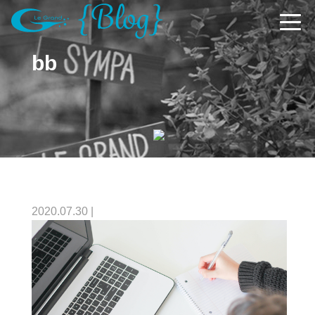
bb
2020.07.30
|