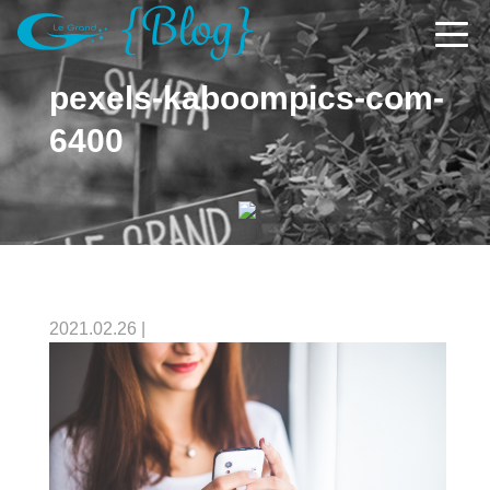
pexels-kaboompics-com-
6400
2021.02.26
|