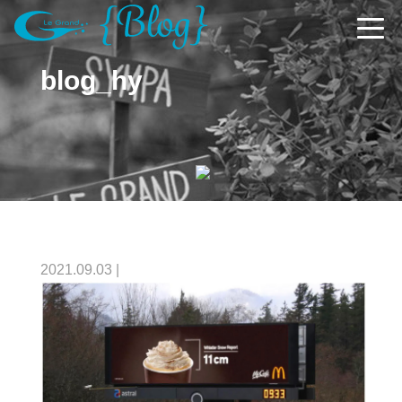
blog_hy
2021.09.03
|