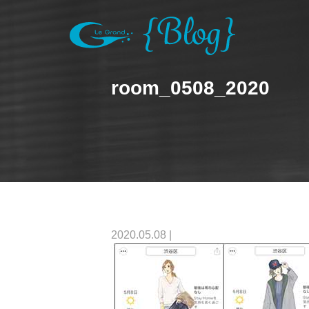
room_0508_2020
2020.05.08
|