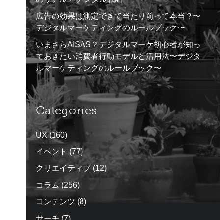
広告の効果は測定できて当たり前って本当？〜
デジタルマーケティングのルールブック〜
いまさらAISAS？デジタルマーケ初心者が知っ
ておきたい消費者行動モデルと活用法〜デジタ
ルマーケティングのルールブック〜
Categories
UX
(160)
イベント
(77)
クリエイティブ
(12)
コラム
(256)
コンテンツ
(8)
サーチ
(7)