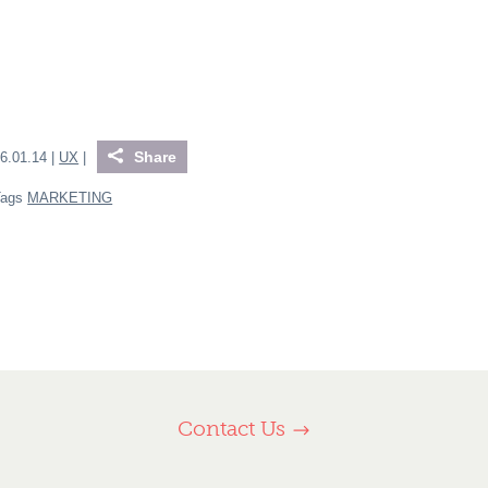
Share
6.01.14 |
UX
|
Tags
MARKETING
Contact Us