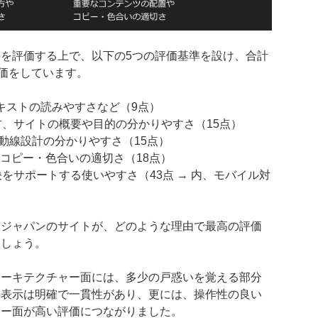
を評価する上で、以下の5つの評価基準を設け、合計
評価をしています。
込速度やテキストの読みやすさなど（9点）
ゴの使い方、サイトの概要や目的の分かりやすさ（15点）
の配置や動線設計の分かりやすさ（15点）
の配置やコピー・色合いの適切さ（18点）
た課題の解決をサポートする使いやすさ（43点 → 内、モバイル対
ージャパンのサイトが、どのような理由で最高の評価
ましょう。
アーキテクチャー面には、多少の戸惑いを覚える部分
の表示は明確で一貫性があり、更には、操作性の良い
ィー面が高い評価につながりました。