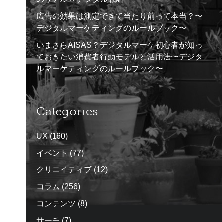
広告の効果は測定できて当たり前って本当？〜
デジタルマーケティングのルールブック〜
いまさらAISAS？デジタルマーケ初心者が知っ
ておきたい消費者行動モデルと活用法〜デジタ
ルマーケティングのルールブック〜
Categories
UX
(160)
イベント
(77)
クリエイティブ
(12)
コラム
(256)
コンテンツ
(8)
サーチ
(7)