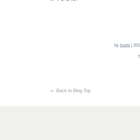
by
Izumi
| 201
Back to Blog Top