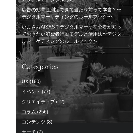
広告の効果は測定できて当たり前って本当？〜
デジタルマーケティングのルールブック〜
いまさらAISAS？デジタルマーケ初心者が知っ
ておきたい消費者行動モデルと活用法〜デジタ
ルマーケティングのルールブック〜
Categories
UX
(160)
イベント
(77)
クリエイティブ
(12)
コラム
(256)
コンテンツ
(8)
サーチ
(7)