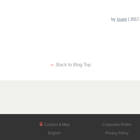
by
Izumi
| 2017
Back to Blog Top
Contact & Map
Corporate Profile
English
Privacy Policy