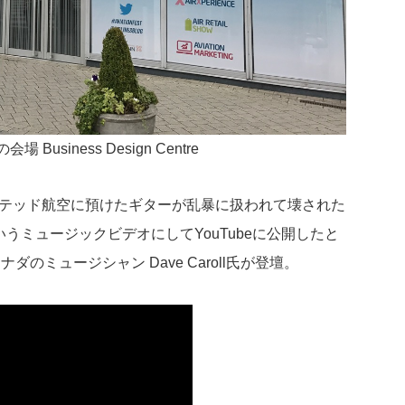
alの会場 Business Design Centre
イテッド航空に預けたギターが乱暴に扱われて壊された
tars”というミュージックビデオにしてYouTubeに公開したと
のミュージシャン Dave Caroll氏が登壇。