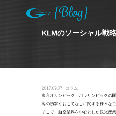
KLMのソーシャル戦
2017.09.07
|
コラム
東京オリンピック・パラリンピックの開
客の誘客やおもてなしに関する様々な
そこで、航空業界を中心とした観光産