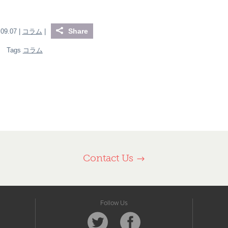
Share
.09.07 |
コラム
|
Tags
コラム
Contact Us
Follow Us