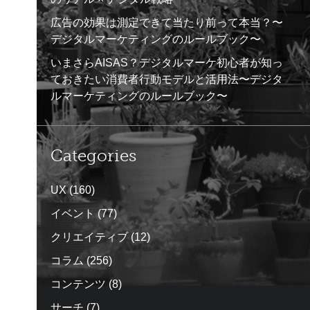
広告の効果は測定できて当たり前って本当？〜
デジタルマーケティングのルールブック〜
いまさらAISAS？デジタルマーケ初心者が知っ
ておきたい消費者行動モデルと活用法〜デジタ
ルマーケティングのルールブック〜
Categories
UX
(160)
イベント
(77)
クリエイティブ
(12)
コラム
(256)
コンテンツ
(8)
サーチ
(7)