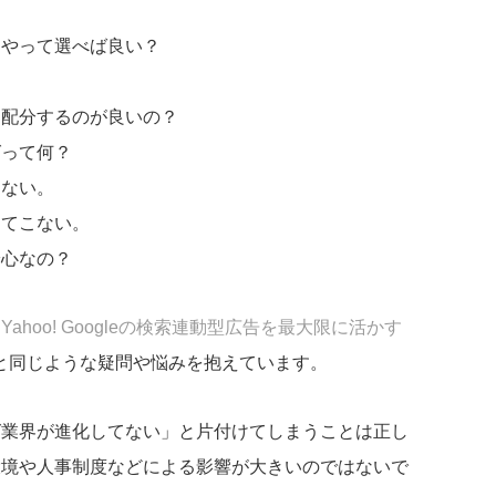
うやって選べば良い？
を配分するのが良いの？
グって何？
えない。
出てこない。
安心なの？
『
Yahoo! Googleの検索連動型広告を最大限に活かす
時と同じような疑問や悩みを抱えています。
グ業界が進化してない」と片付けてしまうことは正し
環境や人事制度などによる影響が大きいのではないで