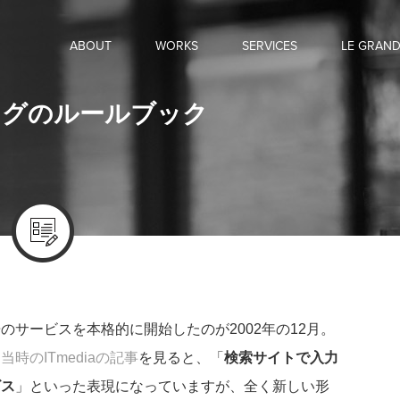
ABOUT
WORKS
SERVICES
LE GRAN
ングのルールブック
サービスを本格的に開始したのが2002年の12月。
る
当時のITmediaの記事
を見ると、「
検索サイトで入力
ビス
」といった表現になっていますが、全く新しい形