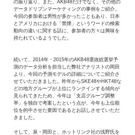
の振り返り、また、AKB48だけでなく、その他の
データドリブンマーケティングの事例をご紹介。
今回の参加者は男性が多かったこともあり、日本
とアメリカにおける「禁煙」というワードの検索
動向の違いに関する話に、参加者の方々は興味を
持たれているようでした。
続いて、2014年・2015年のAKB48選抜総選挙予
測のデータ分析を担当した弊社アナリストの岡田
より、今回の予測モデルの詳細についてご紹介さ
せていただきました。昨年からSKE48やHKT48な
どの地方グループが上位にランクインする傾向が
見られてきたため、今年は「支店グループ調整
率」を独自で考案したという点が、今年も上位順
位を的中させた要因であるとお話しさせていただ
きました。
そして、泉・岡田と、ホットリンク社の浅野氏を