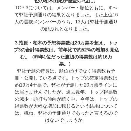
位の柏木由紀が僅差の2位に。
TOP 3については、メンバー・順位ともに、すべ
て弊社予測通りの結果となりました。また上位16
人の選抜メンンバーのうち、13人は弊社予測通り
の顔ぶれとなりました。
3.指原・柏木の予想得票数は20万票を超え、トッ
プ3の合計得票数は、前年比で約52%の増加を見込
む。（昨年1位だった渡辺の得票数は約16万
票。）
弊社予測の特長は、順位だけでなく得票数も予
測・公開している点です。トップの確定得票数は
約19万4千票で、弊社が予測した20万票ラインに
は届きませんでしたが、過去数年、トップ得票数
の減少・頭打ち傾向が続く中、今年は、トップの
得票数が大幅な増加に転じるという結果について
は、概ね、弊社の予測通りであったと言えるので
はないでしょうか。