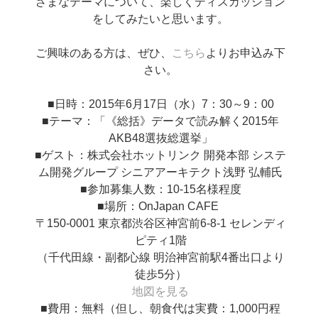
ざまなテーマについて、楽しくディスカッション
をしてみたいと思います。
ご興味のある方は、ぜひ、
こちら
よりお申込み下
さい。
■日時：2015年6月17日（水）7：30～9：00
■テーマ：「《総括》データで読み解く2015年
AKB48選抜総選挙」
■ゲスト：株式会社ホットリンク 開発本部 システ
ム開発グループ シニアアーキテクト浅野 弘輔氏
■参加募集人数：10-15名様程度
■場所：OnJapan CAFE
〒150-0001 東京都渋谷区神宮前6-8-1 セレンディ
ピティ1階
（千代田線・副都心線 明治神宮前駅4番出口より
徒歩5分）
地図を見る
■費用：無料（但し、朝食代は実費：1,000円程