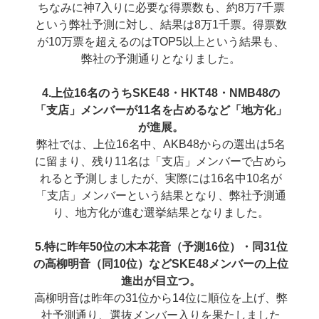
ちなみに神7入りに必要な得票数も、約8万7千票
という弊社予測に対し、結果は8万1千票。得票数
が10万票を超えるのはTOP5以上という結果も、
弊社の予測通りとなりました。
4.上位16名のうちSKE48・HKT48・NMB48の
「支店」メンバーが11名を占めるなど「地方化」
が進展。
弊社では、上位16名中、AKB48からの選出は5名
に留まり、残り11名は「支店」メンバーで占めら
れると予測しましたが、実際には16名中10名が
「支店」メンバーという結果となり、弊社予測通
り、地方化が進む選挙結果となりました。
5.特に昨年50位の木本花音（予測16位）・同31位
の高柳明音（同10位）などSKE48メンバーの上位
進出が目立つ。
高柳明音は昨年の31位から14位に順位を上げ、弊
社予測通り、選抜メンバー入りを果たしました