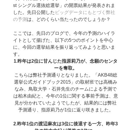
st シングル選抜総選挙」の開票結果が発表されま
した。先日公開した
ビッグデータにもとづく弊社
の予測
は、どのくらい当たったのでしょうか？
ここでは、先日のブログで、今年の予測のハイラ
イトとして揚げた、以下の5つのポイントを中心
に、今回の選挙結果を振り返ってみようと思いま
す。
1.昨年は2位に甘んじた指原莉乃が、念願のセンタ
ーを奪取。
こちらは弊社予測通りとなりました。「AKB48総
選挙公式ガイドブック2015」の取材班では高橋み
なみ、鳥取大学・石井先生のチームによる予測で
は柏木由紀と、今年の1位に関する事前予測は、意
見が分かれていたようでしたが、結果的には弊社
予測通り、指原莉乃が1位に返り咲きました。
2.昨年1位の渡辺麻友は3位に後退する一方、昨年3