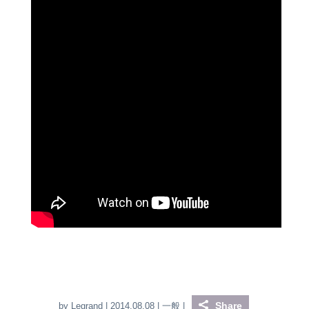
ミナーを多数開催していく予定です。最新情報は
本ブログやニュースレターにてお知らせしますの
で、どうぞ、お楽しみに。
Share
by
Legrand
| 2014.08.08 |
一般
|