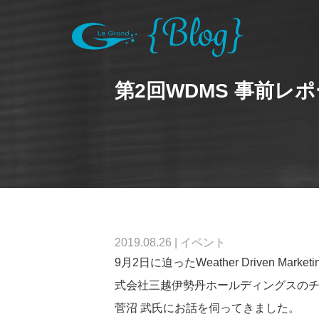
第2回WDMS 事前レポー
2019.08.26
|
イベント
9月2日に迫ったWeather Driven Mark
式会社三越伊勢丹ホールディングスの
菅沼 武氏にお話を伺ってきました。