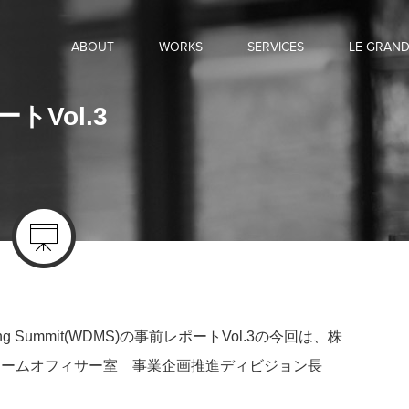
ABOUT
WORKS
SERVICES
LE GRAN
トVol.3
eting Summit(WDMS)の事前レポートVol.3の今回は、株
チームオフィサー室 事業企画推進ディビジョン長