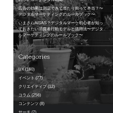
広告の効果は測定できて当たり前って本当？〜
デジタルマーケティングのルールブック〜
いまさらAISAS？デジタルマーケ初心者が知っ
ておきたい消費者行動モデルと活用法〜デジタ
ルマーケティングのルールブック〜
Categories
UX
(160)
イベント
(77)
クリエイティブ
(12)
コラム
(256)
コンテンツ
(8)
サーチ
(7)